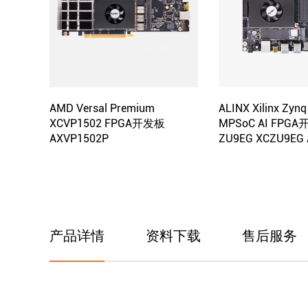
AMD Versal Premium
ALINX Xilinx Zynq
XCVP1502 FPGA开发板
MPSoC AI FPG
AXVP1502P
ZU9EG XCZU9EG
产品详情
资料下载
售后服务