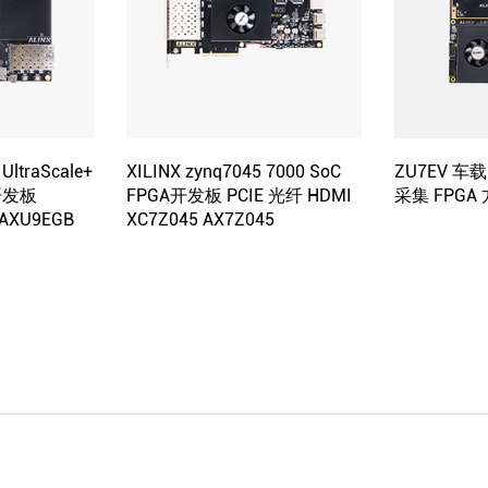
 UltraScale+
XILINX zynq7045 7000 SoC
ZU7EV 
A开发板
FPGA开发板 PCIE 光纤 HDMI
采集 FPG
 AXU9EGB
XC7Z045 AX7Z045