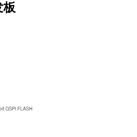
发板
it QSPI FLASH