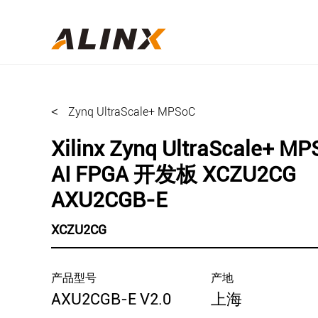
<
Zynq UltraScale+ MPSoC
Xilinx Zynq UltraScale+ M
AI FPGA 开发板 XCZU2CG
AXU2CGB-E
XCZU2CG
产品型号
产地
AXU2CGB-E V2.0
上海