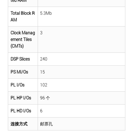
ted RAM
Total Block R
5.3Mb
AM
Clock Manag
3
ement Tiles
(CMTs)
DSP Slices
240
PS MI/Os
15
PL I/Os
102
PL HP I/Os
96 个
PL HD I/Os
6
连接方式
邮票孔