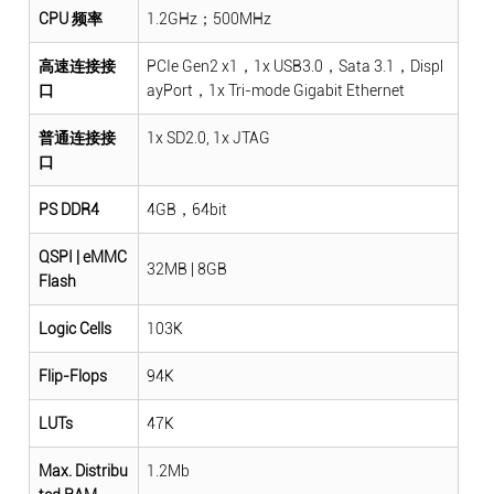
CPU 频率
1.2GHz；500MHz
高速连接接
PCIe Gen2 x1，1x USB3.0，Sata 3.1，Displ
口
ayPort，1x Tri-mode Gigabit Ethernet
普通连接接
1x SD2.0, 1x JTAG
口
PS DDR4
4GB，64bit
QSPI | eMMC
32MB | 8GB
Flash
Logic Cells
103K
Flip-Flops
94K
LUTs
47K
Max. Distribu
1.2Mb