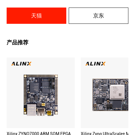
天猫
京东
产品推荐
Xilinx ZYNQ7000 ARM SOM FPGA
Xilinx Zynq UltraScale+ MP