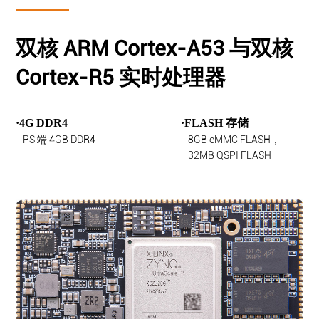
双核 ARM Cortex-A53 与双核
Cortex-R5 实时处理器
·4G DDR4
·FLASH 存储
PS 端 4GB DDR4
8GB eMMC FLASH，
32MB QSPI FLASH