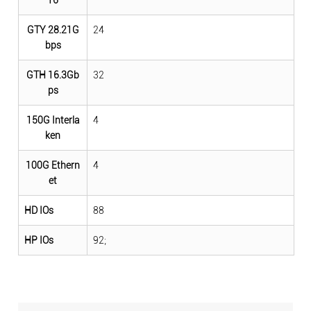
GTY 28.21G
24
bps
GTH 16.3Gb
32
ps
150G Interla
4
ken
100G Ethern
4
et
HD IOs
88
HP IOs
92;