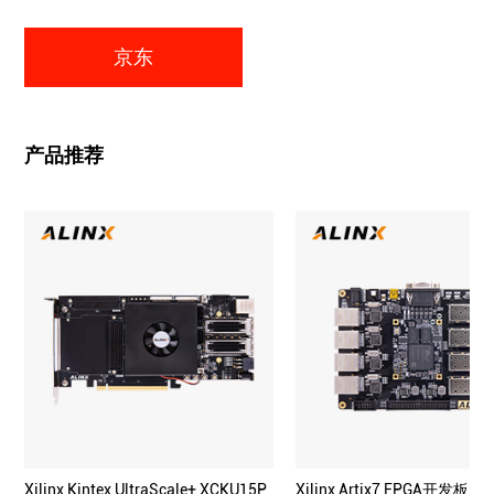
京东
产品推荐
Xilinx Kintex UltraScale+ XCKU15P
Xilinx Artix7 FPGA开发板 