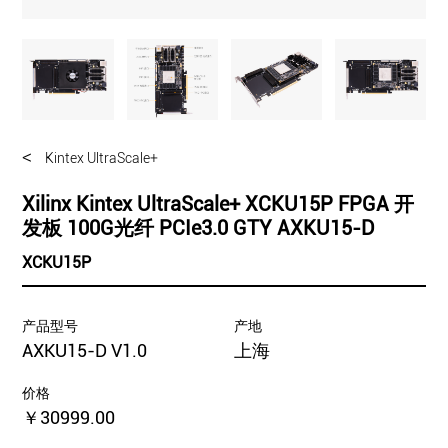
<
Kintex UltraScale+
Xilinx Kintex UltraScale+ XCKU15P FPGA 开
发板 100G光纤 PCIe3.0 GTY AXKU15-D
XCKU15P
产品型号
产地
AXKU15-D V1.0
上海
价格
￥30999.00