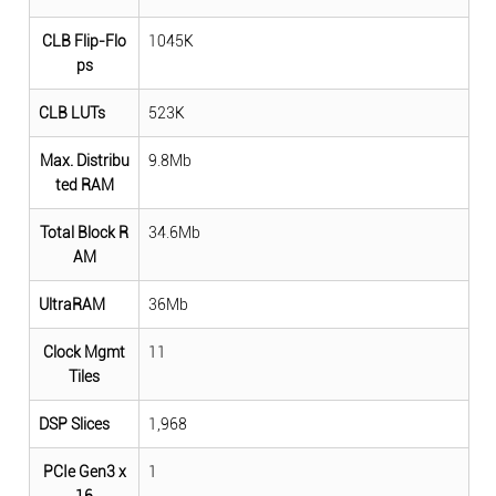
CLB Flip-Flo
1045K
ps
CLB LUTs
523K
Max. Distribu
9.8Mb
ted RAM
Total Block R
34.6Mb
AM
UltraRAM
36Mb
Clock Mgmt
11
Tiles
DSP Slices
1,968
PCIe Gen3 x
1
16