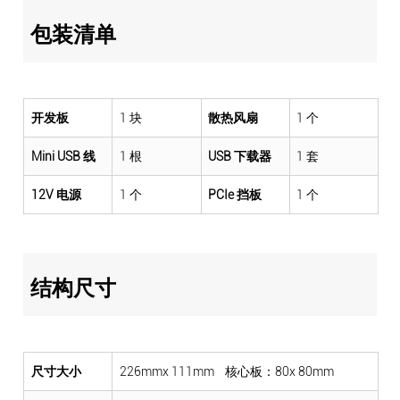
包装清单
开发板
1 块
散热风扇
1 个
Mini USB 线
1 根
USB 下载器
1 套
12V 电源
1 个
PCIe 挡板
1 个
结构尺寸
尺寸大小
226mmx 111mm 核心板：80x 80mm