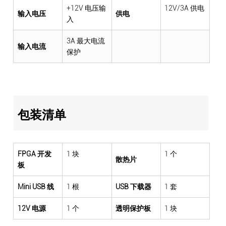
+12V 电压输
12V/3A 供电
输入电压
供电
入
3A 最大电流
输入电流
保护
包装清单
FPGA 开发
1 块
1 个
散热片
板
Mini USB 线
1 根
USB 下载器
1 套
12V 电源
1 个
透明保护板
1 块