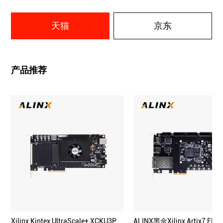
天猫
京东
产品推荐
Xilinx Kintex UltraScale+ XCKU3P
ALINX黑金Xilinx Artix7 F