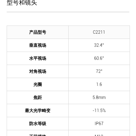
型号和镜头
产品型号
C2211
垂直视场
32.4°
水平视场
60.6°
对角视场
72°
光圈
1.6
焦距
5.8mm
最大光学畸变
-11.5%
防水等级
IP67