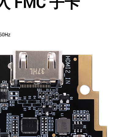
入 FMC 子卡
0Hz